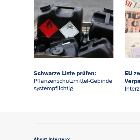
Schwarze Liste prüfen:
EU zw
Verp
Pflanzenschutzmittel-Gebinde
systempflichtig
Inter
About Interzero: