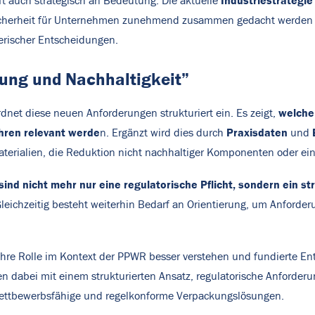
Industriestrategi
ft auch strategisch an Bedeutung. Die aktuelle
ssicherheit für Unternehmen zunehmend zusammen gedacht werden
erischer Entscheidungen.
ung und Nachhaltigkeit”
welche
net diese neuen Anforderungen strukturiert ein. Es zeigt,
ren relevant werde
Praxisdaten
n. Ergänzt wird dies durch
und
aterialien, die Reduktion nicht nachhaltiger Komponenten oder ei
sind nicht mehr nur eine regulatorische Pflicht, sondern ein s
ichzeitig besteht weiterhin Bedarf an Orientierung, um Anforderun
ihre Rolle im Kontext der PPWR besser verstehen und fundierte E
en dabei mit einem strukturierten Ansatz, regulatorische Anforde
g wettbewerbsfähige und regelkonforme Verpackungslösungen.