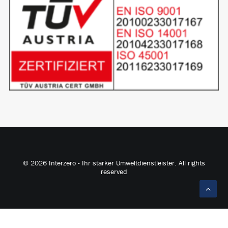
© 2026 Interzero - Ihr starker Umweltdienstleister. All rights
reserved
English