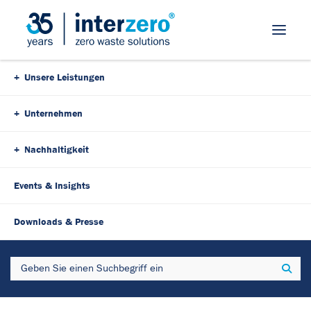
Skip Navigation
Unsere Leistungen
Unternehmen
Nachhaltigkeit
Events & Insights
27. Januar 2026
2 Minutes
Downloads & Presse
Pflanzenschutzmittel-Gebinde
Search
Sear
ab 2026 systempflichtig:
Schwarze Liste prüfen