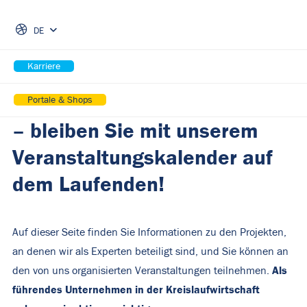
Skip Navigation
Herstellerverantwortung
DE
(EPR), PPWR, das
Karriere
Pfandsystem und lokale
Änderungen im Umweltrecht
Portale & Shops
– bleiben Sie mit unserem
Veranstaltungskalender auf
dem Laufenden!
Auf dieser Seite finden Sie Informationen zu den Projekten,
an denen wir als Experten beteiligt sind, und Sie können an
Als
den von uns organisierten Veranstaltungen teilnehmen.
führendes Unternehmen in der Kreislaufwirtschaft