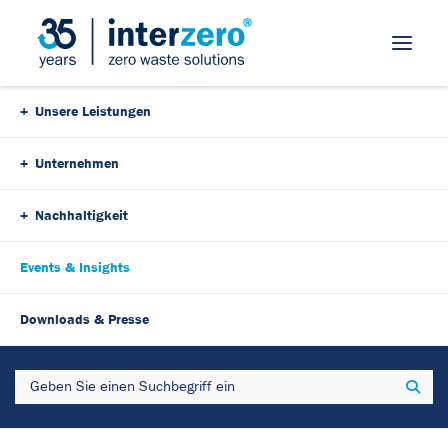
Skip Navigation
Unsere Leistungen
Unternehmen
Wichtige
Nichts verpassen:
Nachhaltigkeit
Veranstaltungen &
Events & Insights
Webinare im Überblick
Downloads & Presse
Search
Sear
Die neuesten EU-
Verordnungen, die erweiterte