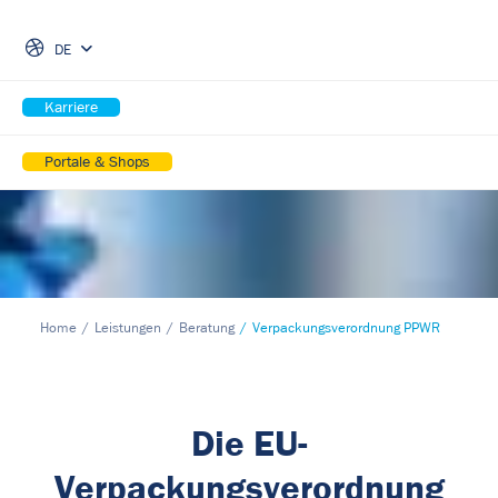
Skip Navigation
DE
Karriere
Portale & Shops
Home
Leistungen
Beratung
Verpackungsverordnung PPWR
Die EU-
Verpackungsverordnung