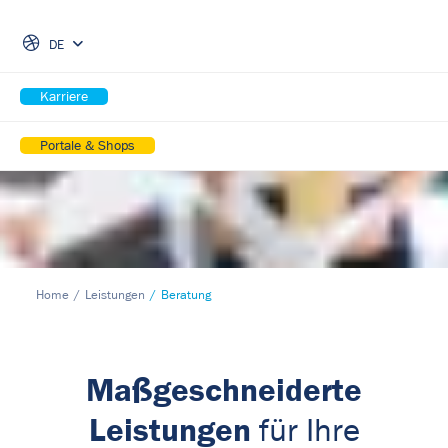
Skip Navigation
DE
Karriere
Portale & Shops
Home
Leistungen
Beratung
Maßgeschneiderte
Leistungen
für Ihre