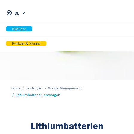
Skip Navigation
DE
Karriere
Portale & Shops
Home
Leistungen
Waste Management
Lithiumbatterien entsorgen
Lithiumbatterien