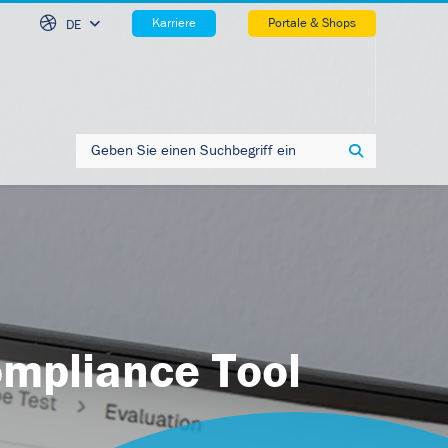
Skip Na
Karriere
Portale & Shops
DE
Search
Search
mpliance Tool