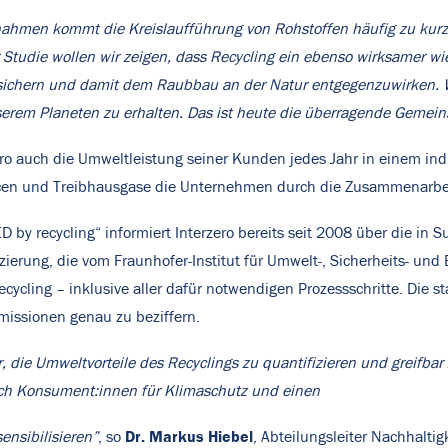
ahmen kommt die Kreislaufführung von Rohstoffen häufig zu kurz
 Studie wollen wir zeigen, dass Recycling ein ebenso wirksamer wi
 sichern und damit dem Raubbau an der Natur entgegenzuwirken. W
serem Planeten zu erhalten. Das ist heute die überragende Gemein
ro auch die Umweltleistung seiner Kunden jedes Jahr in einem indiv
ourcen und Treibhausgase die Unternehmen durch die Zusammenarbei
D by recycling“ informiert Interzero bereits seit 2008 über die 
erung, die vom Fraunhofer-Institut für Umwelt-, Sicherheits- und E
ecycling – inklusive aller dafür notwendigen Prozessschritte. Die s
issionen genau zu beziffern.
r, die Umweltvorteile des Recyclings zu quantifizieren und greifba
auch Konsument:innen für Klimaschutz und einen
Dr. Markus Hiebel
nsibilisieren”
, so
, Abteilungsleiter Nachhalti