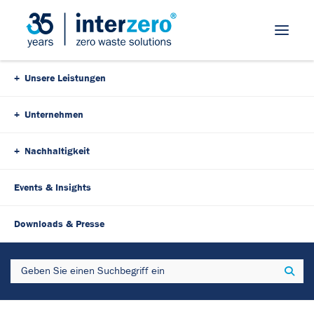
Skip Navigation
Unsere Leistungen
Unternehmen
Nachhaltigkeit
Events & Insights
15. Oktober 2023
5 Minutes
Downloads & Presse
Recyclingfähige
Search
Sear
Verpackungen:
„Made4Circle“ als neue