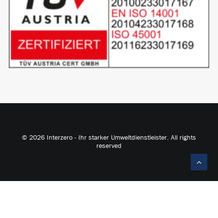
© 2026 Interzero - Ihr starker Umweltdienstleister. All rights
reserved
English