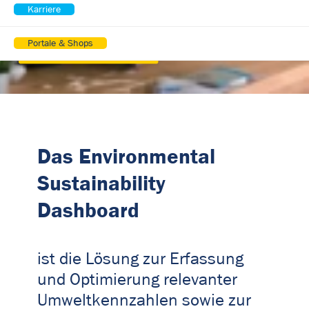
Kontaktiere uns
Karriere
Portale & Shops
Wie es funktioniert
Das Environmental
Sustainability
Dashboard
ist die Lösung zur Erfassung
und Optimierung relevanter
Umweltkennzahlen sowie zur