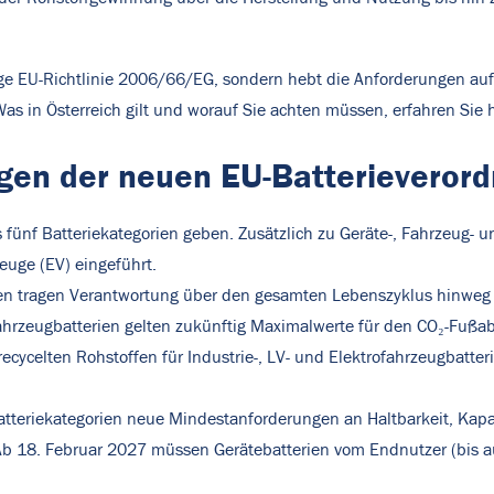
ige EU-Richtlinie 2006/66/EG, sondern hebt die Anforderungen auf
s in Österreich gilt und worauf Sie achten müssen, erfahren Sie h
gen der neuen EU-Batterieverord
 fünf Batteriekategorien geben. Zusätzlich zu Geräte-, Fahrzeug- un
zeuge (EV) eingeführt.
n tragen Verantwortung über den gesamten Lebenszyklus hinweg – 
ofahrzeugbatterien gelten zukünftig Maximalwerte für den CO₂-Fußa
ecycelten Rohstoffen für Industrie-, LV- und Elektrofahrzeugbatter
atteriekategorien neue Mindestanforderungen an Haltbarkeit, Kap
b 18. Februar 2027 müssen Gerätebatterien vom Endnutzer (bis au