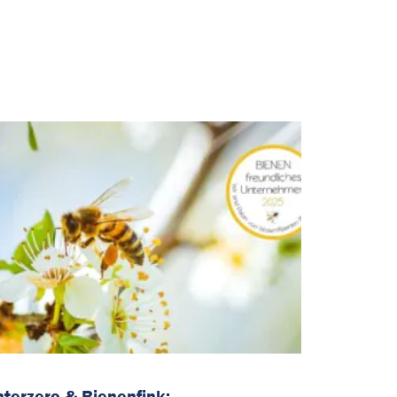
nterzero & Bienenfink: