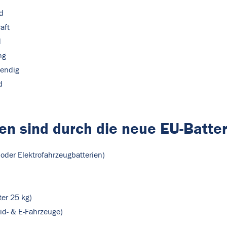
nd
aft
d
ng
wendig
d
en sind durch die neue EU-Batte
- oder Elektrofahrzeugbatterien)
ter 25 kg)
id- & E-Fahrzeuge)