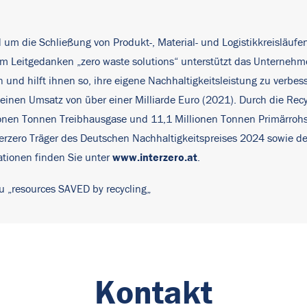
nd um die Schließung von Produkt-, Material- und Logistikkreisläufe
 dem Leitgedanken „zero waste solutions“ unterstützt das Untern
nd hilft ihnen so, ihre eigene Nachhaltigkeitsleistung zu verbes
inen Umsatz von über einer Milliarde Euro (2021). Durch die Recyc
ionen Tonnen Treibhausgase und 11,1 Millionen Tonnen Primärrohs
t Interzero Träger des Deutschen Nachhaltigkeitspreises 2024 sowie
www.interzero.at
ationen finden Sie unter
.
u „
resources SAVED by recycling
„
Kontakt