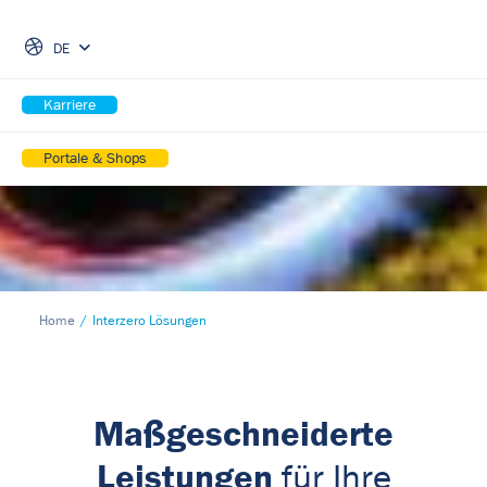
Skip Navigation
DE
Karriere
Portale & Shops
Home
Interzero Lösungen
Maßgeschneiderte
Leistungen
für Ihre