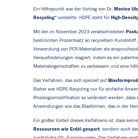
. Manica Ul
Ein Höhepunkt war der Vortrag von Dr
Recycling“
High-Density
vorstellte. HDPE steht für
Pack
Mit der im November 2023 verabschiedeten
bestimmten Prozentsatz an recyceltem Kunststoff
Verwendung von PCR-Materialien als anspruchsvoll,
Herausforderungen reagiert, indem es ein patenti
Materialeigenschaften zu verbessern und eine höhe
Blasformpro
Das Verfahren, das sich speziell auf
Bisher war HDPE-Recycling nur für einfache Anwen
Rheologiemodifikation so verändert werden, dass e
Anwendungen wie das Blasformen, das in der Herst
Ein großer Vorteil dieses Verfahrens ist, dass ke
Ressourcen wie Erdöl gespart
, sondern auch de
zusätzliche CO
-Einsparungen. Das Verfahren wir