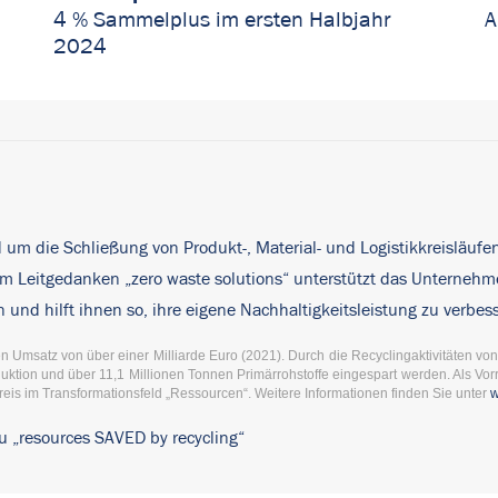
4 % Sammelplus im ersten Halbjahr
A
2024
nd um die Schließung von Produkt-, Material- und Logistikkreisläufe
 dem Leitgedanken „zero waste solutions“ unterstützt das Untern
nd hilft ihnen so, ihre eigene Nachhaltigkeitsleistung zu verbes
n Umsatz von über einer Milliarde Euro (2021). Durch die Recyclingaktivitäten vo
tion und über 11,1 Millionen Tonnen Primärrohstoffe eingespart werden. Als Vorrei
is im Transformationsfeld „Ressourcen“. Weitere Informationen finden Sie unter
w
u „
resources SAVED by recycling
“