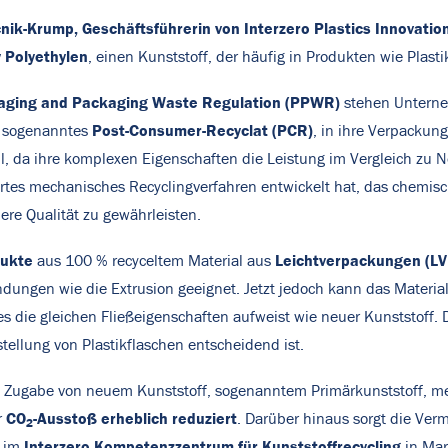
cnik-Krump, Geschäftsführerin von Interzero Plastics Innovatio
 Polyethylen
, einen Kunststoff, der häufig in Produkten wie Plast
aging and Packaging Waste Regulation (PPWR)
stehen Unterne
Post-Consumer-Recyclat (PCR)
, sogenanntes
, in ihre Verpackung
 da ihre komplexen Eigenschaften die Leistung im Vergleich zu Neu
ertes mechanisches Recyclingverfahren entwickelt hat, das chemis
re Qualität zu gewährleisten.
dukte
Leichtverpackungen (LV
aus 100 % recyceltem Material aus
dungen wie die Extrusion geeignet. Jetzt jedoch kann das Materia
s die gleichen Fließeigenschaften aufweist wie neuer Kunststoff. 
ellung von Plastikflaschen entscheidend ist.
ine Zugabe von neuem Kunststoff, sogenanntem Primärkunststoff, me
CO
-Ausstoß erheblich reduziert
r
. Darüber hinaus sorgt die Verm
2
Interzero Kompetenzzentrum für Kunststoffrecycling
d im
in Mar