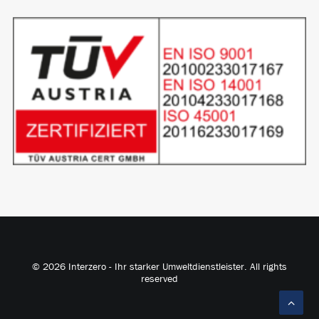
© 2026 Interzero - Ihr starker Umweltdienstleister. All rights
reserved