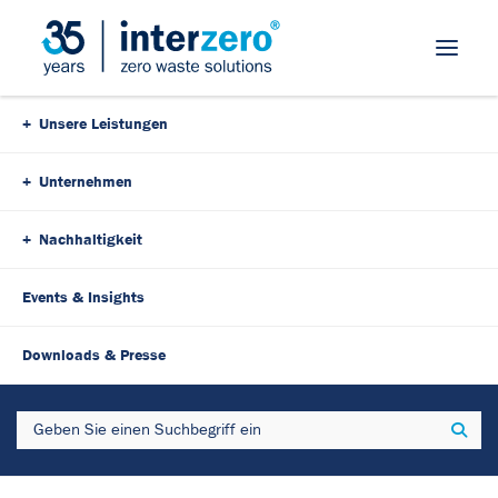
Skip Navigation
Unsere Leistungen
Unternehmen
Nachhaltigkeit
Events & Insights
8. Oktober 2024
5 Minutes
Downloads & Presse
Interzero veröffentlicht Studie
Search
Sear
"ressources SAVED by
recycling 2023"