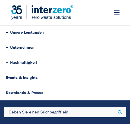
Skip Navigation
Unsere Leistungen
Unternehmen
Nachhaltigkeit
Events & Insights
20. Juni 2023
7 Minutes
Downloads & Presse
HDPE für die
Search
Sear
Flaschenproduktion erstmals
zu 100 % aus LVP – Interzero