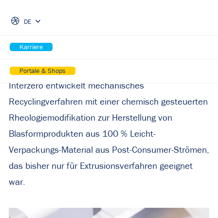
Skip Navigation
erhält Patent auf
DE
nachhaltigeres Verfahren für
Kunststoffrecycling
Karriere
Portale & Shops
Interzero entwickelt mechanisches
Recyclingverfahren mit einer chemisch gesteuerten
Rheologiemodifikation zur Herstellung von
Blasformprodukten aus 100 % Leicht-
Verpackungs-Material aus Post-Consumer-Strömen,
das bisher nur für Extrusionsverfahren geeignet
war.