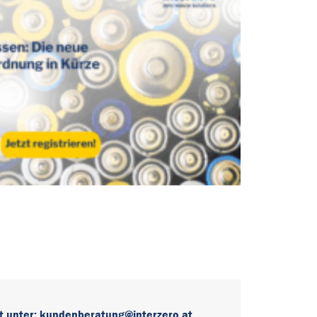
t unter:
kundenberatung@interzero.at