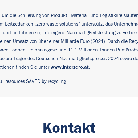
nd um die Schließung von Produkt-, Material- und Logistikkreisläufe
 dem Leitgedanken „zero waste solutions“ unterstützt das Untern
nd hilft ihnen so, ihre eigene Nachhaltigkeitsleistung zu verbes
inen Umsatz von über einer Milliarde Euro (2021). Durch die Recyc
ionen Tonnen Treibhausgase und 11,1 Millionen Tonnen Primärrohs
t Interzero Träger des Deutschen Nachhaltigkeitspreises 2024 sowie
www.interzero.at
ationen finden Sie unter
.
u „
resources SAVED by recycling
„
Kontakt