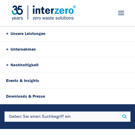
Skip Navigation
Unsere Leistungen
Unternehmen
Nachhaltigkeit
Events & Insights
29. September 2025
3 Minutes
Downloads & Presse
Fit for Recycling: Neue
Search
Sear
Dienstleistung zur Bewertung
Ihrer Verpackungen