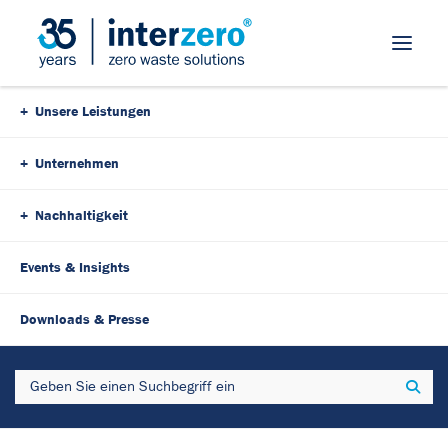
Skip Navigation
Unsere Leistungen
Unternehmen
Nachhaltigkeit
Events & Insights
28. Dezember 2022
3 Minutes
Downloads & Presse
Nachhaltigkeit – eine Frage
Search
Sear
der Einstellung