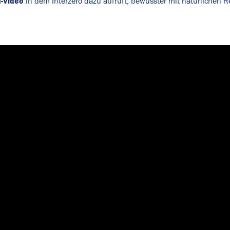
-Video
in dem Interzero dazu aufruft, bewusster mit natürlichen