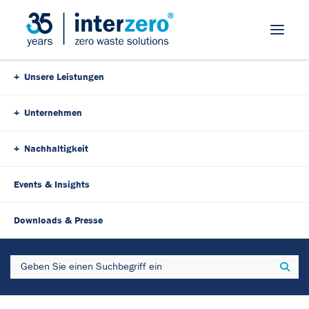
Skip Navigation
Unsere Leistungen
Unternehmen
Nachhaltigkeit
Events & Insights
23. August 2022
3 Minutes
Downloads & Presse
Ressourcen-Schonung mit
Search
Sear
wirtschaftlichem Nutzen