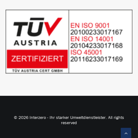
© 2026 Interzero - Ihr starker Umweltdienstleister. All rights
reserved