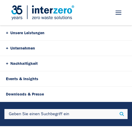
Skip Navigation
Unsere Leistungen
Unternehmen
Nachhaltigkeit
Events & Insights
19. April 2024
4 Minutes
Downloads & Presse
Mit IES zu profitablen und
Search
Sear
nachhaltigen
Geschäftsmodellen - Interzero