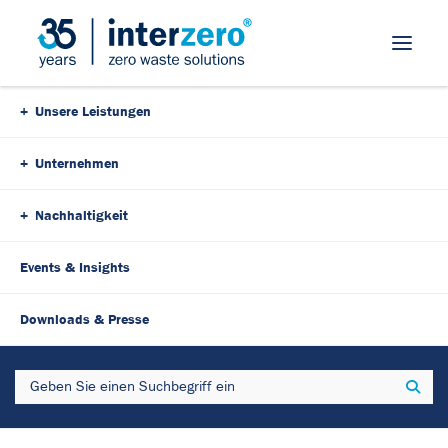
Skip Navigation
Unsere Leistungen
Unternehmen
Nachhaltigkeit
Events & Insights
3. Dezember 2024
4 Minutes
Downloads & Presse
Kooperation mit Clever
Search
Sear
Clover: Interzero bietet
kostenlose