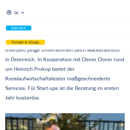
Skip Navigation
Kreislaufwirtschafts-Beratung
DE
für Start-ups
Karriere
Mit einem speziellen Start-up Paket unterstützt
Portale & Shops
Interzero junge Unternehmen beim Markeneintritt
in Österreich. In Kooperation mit Clever Clover rund
um Heinrich Prokop bietet der
Kreislaufwirtschaftsleister maßgeschneiderte
Services. Für Start-ups ist die Beratung im ersten
Jahr kostenlos.