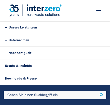
Skip Navigation
Unsere Leistungen
Unternehmen
Nachhaltigkeit
Events & Insights
16. Dezember 2024
2 Minutes
Downloads & Presse
Interzero Webinar -
Search
Sear
Jahresausblick 2025: EPR-
Trends und Entwicklungen