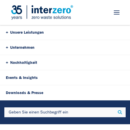
Skip Navigation
Unsere Leistungen
Unternehmen
Nachhaltigkeit
Events & Insights
18. Januar 2024
3 Minutes
Downloads & Presse
Interzero-Gruppe trauert um
Search
Sear
Markus Müller-Drexel