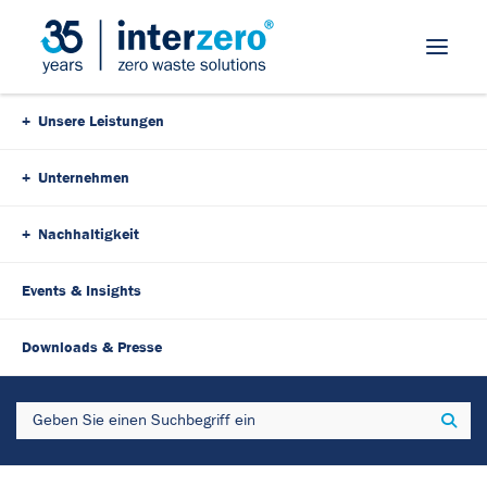
Skip Navigation
Unsere Leistungen
Unternehmen
Nachhaltigkeit
Events & Insights
22. April 2025
9 Minutes
Downloads & Presse
EUDR: Was Unternehmen
Search
Sear
über die neue EU-
Entwaldungsverordnung