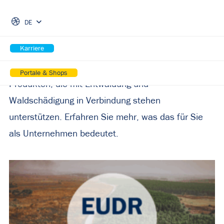
Skip Navigation
wissen müssen
DE
Karriere
Die neue EU-Verordnung EUDR (EU Deforestation
Regulation) soll die Eindämmung des Handels mit
Portale & Shops
Produkten, die mit Entwaldung und
Waldschädigung in Verbindung stehen
unterstützen. Erfahren Sie mehr, was das für Sie
als Unternehmen bedeutet.