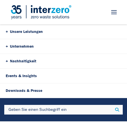
Skip Navigation
Unsere Leistungen
Unternehmen
Nachhaltigkeit
Events & Insights
25. November 2024
2 Minutes
Downloads & Presse
Chemisches Recycling:
Search
Sear
Expertenwissen und
Einladung zum Circular