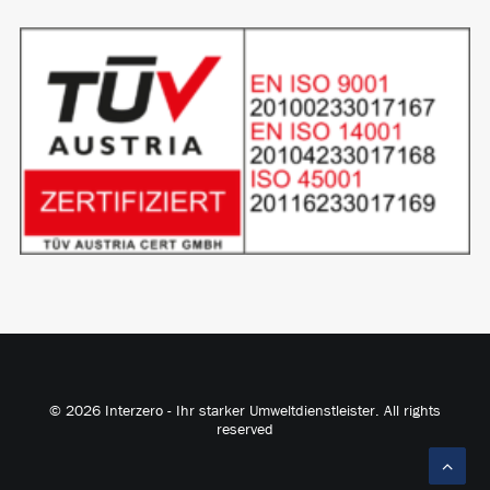
© 2026 Interzero - Ihr starker Umweltdienstleister. All rights
reserved