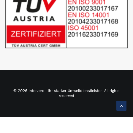
© 2026 Interzero - Ihr starker Umweltdienstleister. All rights
reserved
English