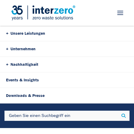
Skip Navigation
Unsere Leistungen
Unternehmen
Nachhaltigkeit
Events & Insights
7. Oktober 2025
5 Minutes
Downloads & Presse
Recycling schützt
Search
Sear
Ressourcen: Interzero
veröffentlicht Klima- und