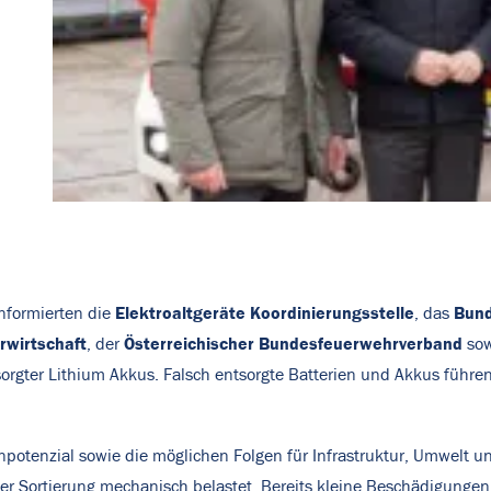
Elektroaltgeräte Koordinierungsstelle
Bund
informierten die
, das
rwirtschaft
Österreichischer Bundesfeuerwehrverband
, der
sow
sorgter Lithium Akkus. Falsch entsorgte Batterien und Akkus führ
potenzial sowie die möglichen Folgen für Infrastruktur, Umwelt un
der Sortierung mechanisch belastet. Bereits kleine Beschädigunge