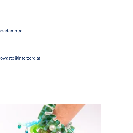
haeden.html
rowaste@interzero.at