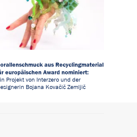
orallenschmuck aus Recyclingmaterial
ür europäischen Award nominiert:
in Projekt von Interzero
und
der
esignerin
Bojana
Kovačič
Zemljič