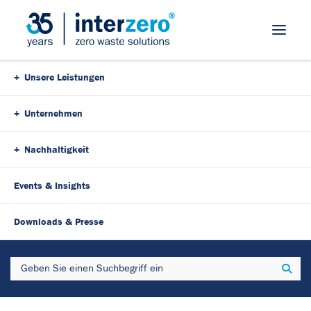
Skip Navigation
Unsere Leistungen
Unternehmen
Nachhaltigkeit
Events & Insights
22. Februar 2025
13 Minutes
Downloads & Presse
EPR-Service in Spanien:
Search
Sear
Interzero als bevollmächtigter
Vertreter Ihres Unternehmens