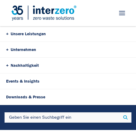
Skip Navigation
Unsere Leistungen
Unternehmen
Nachhaltigkeit
Events & Insights
27. Januar 2025
3 Minutes
Downloads & Presse
EPR Kompetenz mit dem
Search
Sear
Interzero Webinar - Ausblick
auf das Jahr 2025