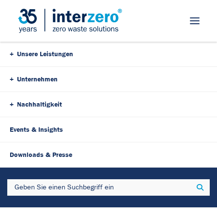
Skip Navigation
Unsere Leistungen
Unternehmen
Nachhaltigkeit
Events & Insights
24. März 2025
3 Minutes
Downloads & Presse
Effizient, nachhaltig,
Search
Sear
platzsparend - Die neue
ORWAK FLEX 1100